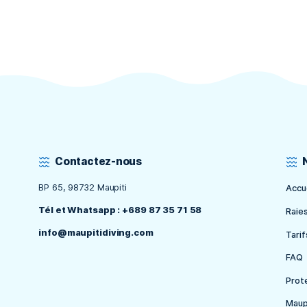
5 00
dre les
té.
CARNET D
4 00