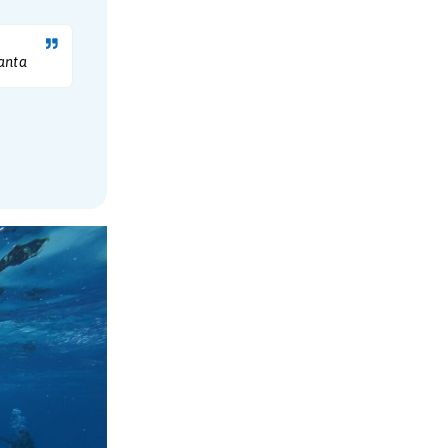
 Plus :
0 cfp
r le site des raies manta