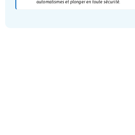
FORMATION
Plongée refresh
12 500 cfp
Remise à niveau, remise à l’eau
Au delà de 1 an sans plonger, il est obligatoire