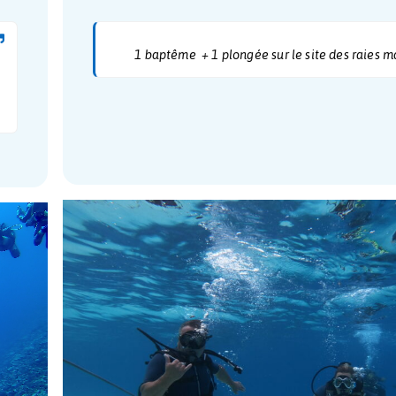
Baptême
25 00
teur.
1 baptême + 1 plongée su
t plus
ruments
on.