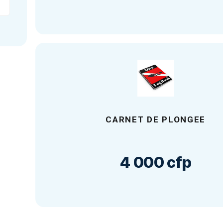
Nous co
CERTIFI
 de faire