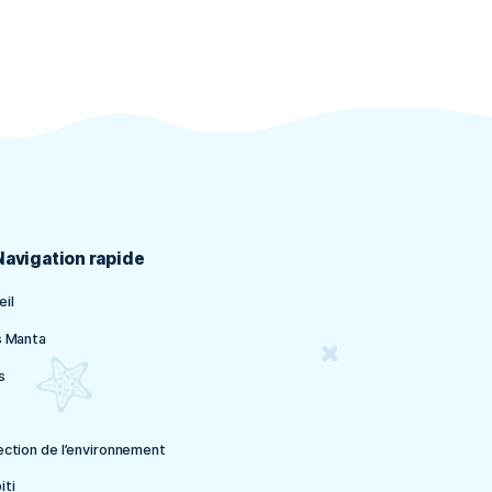
0 cfp
E PLONGEE
0 cfp