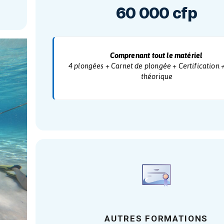
FORM
Nive
60 00
Comprenant to