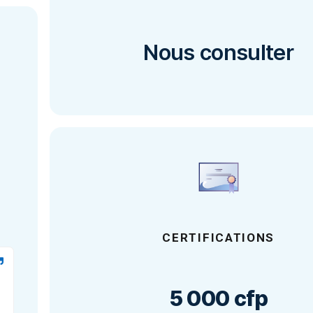
4 plongées + Carnet de plon
théo
AUTRES F