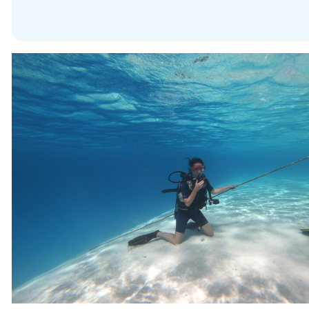
INITIATION
Baptême :
12 500 cfp